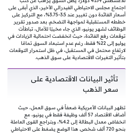
للأغسطس 4159 دولارًا. يظل السوق يراقب عن كثب
اجتماع مجلس الاحتياطي الفيدرالي الأخير، الذي أبقى على
أسعار الفائدة دون تغيير عند 3.5-3.75%، مع التركيز على
خططه المستقبلية لمواجهة التضخم. بعد صدور تقرير
الوظائف لشهر يونيو، الذي جاء مخيبًا للآمال، تباطأت
توقعات رفع الفائدة، حيث انخفضت احتمالية الزيادات في
يوليو إلى 22% فقط، رغم عدم استبعاد السوق تمامًا
لارتفاع محتمل في المستقبل، في ظل استمرار التوقعات
بتأثير التغيرات الاقتصادية على سوق الذهب.
تأثير البيانات الاقتصادية على
سعر الذهب
تظهر البيانات الأمريكية ضعفاً في سوق العمل، حيث
أضاف الاقتصاد 57 ألف وظيفة فقط في يونيو، مع
انخفاض معدل البطالة إلى 4.2%، وبتراجع القوى العاملة
بنحو 720 ألف شخص. هذا الوضع يضغط على الاحتياطي