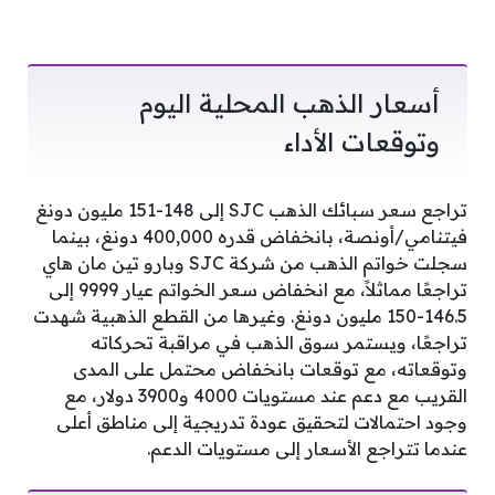
أسعار الذهب المحلية اليوم
وتوقعات الأداء
تراجع سعر سبائك الذهب SJC إلى 148-151 مليون دونغ
فيتنامي/أونصة، بانخفاض قدره 400,000 دونغ، بينما
سجلت خواتم الذهب من شركة SJC وبارو تين مان هاي
تراجعًا مماثلاً، مع انخفاض سعر الخواتم عيار 9999 إلى
146.5-150 مليون دونغ. وغيرها من القطع الذهبية شهدت
تراجعًا، ويستمر سوق الذهب في مراقبة تحركاته
وتوقعاته، مع توقعات بانخفاض محتمل على المدى
القريب مع دعم عند مستويات 4000 و3900 دولار، مع
وجود احتمالات لتحقيق عودة تدريجية إلى مناطق أعلى
عندما تتراجع الأسعار إلى مستويات الدعم.