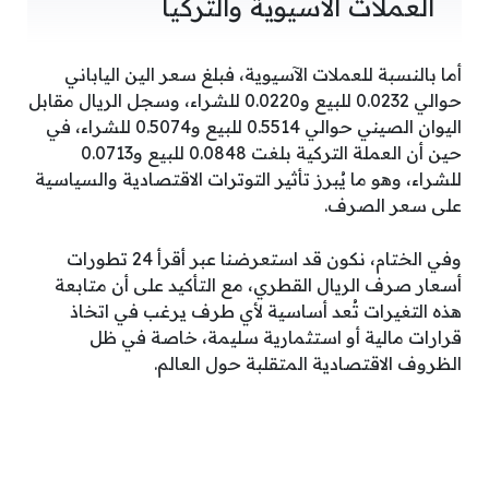
العملات الآسيوية والتركيا
أما بالنسبة للعملات الآسيوية، فبلغ سعر الين الياباني
حوالي 0.0232 للبيع و0.0220 للشراء، وسجل الريال مقابل
اليوان الصيني حوالي 0.5514 للبيع و0.5074 للشراء، في
حين أن العملة التركية بلغت 0.0848 للبيع و0.0713
للشراء، وهو ما يُبرز تأثير التوترات الاقتصادية والسياسية
على سعر الصرف.
وفي الختام، نكون قد استعرضنا عبر أقرأ 24 تطورات
أسعار صرف الريال القطري، مع التأكيد على أن متابعة
هذه التغيرات تُعد أساسية لأي طرف يرغب في اتخاذ
قرارات مالية أو استثمارية سليمة، خاصة في ظل
الظروف الاقتصادية المتقلبة حول العالم.