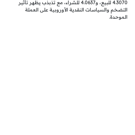
4.3070 للبيع، و4.0637 للشراء، مع تذبذب يظهر تأثير
التضخم والسياسات النقدية الأوروبية على العملة
الموحدة.