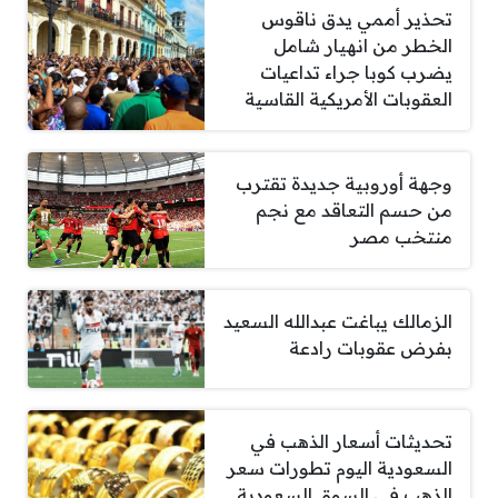
تحذير أممي يدق ناقوس
الخطر من انهيار شامل
يضرب كوبا جراء تداعيات
العقوبات الأمريكية القاسية
وجهة أوروبية جديدة تقترب
من حسم التعاقد مع نجم
منتخب مصر
الزمالك يباغت عبدالله السعيد
بفرض عقوبات رادعة
تحديثات أسعار الذهب في
السعودية اليوم تطورات سعر
الذهب في السوق السعودية