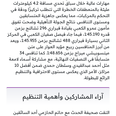
مهارات عالية خلال سباق تحدي مسافة 4.2 كيلومترات
مليئة بالمنعطفات الخطرة التي تتطلب تركيزًا ودقة في
التحكم بالمركبات، مما يعكس جاهزية المتسابقين
ومستوى التنافس. نتائج الجولة التأهيلية وضحت تفوق
مأمون عمرو الكعبي بقيادة فيراري 296 تشالنج بزمن
قدره 1:45.190، فيما جاء فيصل صفيان الكعبي في المركز
الثاني بسيارة فيراري 488 تشالنج بزمن 1:45.955، ويعد
من أبرز المنافسين ربيع مؤيد العوار على متن
ميتسوبيشي ميراج بزمن 1:48.656. كما تنافس 34
متسابقًا في التصفيات النهائية، مع مشاركة أسماء لامعة
مثل أحمد عبدالقيدي وسلطان حمدي ضمن أفضل 10
مراكز، الأمر الذي يعكس مستوى الاحترافية والتنظيم
الرائع للبطولة.
آراء المشاركين وأهمية التنظيم
التقت صحيفة الحدث مع حاتم الحازمي أحد السائقين