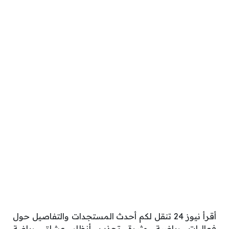
أقرأ نيوز 24 تنقل لكم أحدث المستجدات والتفاصيل حول
فعاليات رياضية مثيرة تجذب أنظار عشاق رياضة