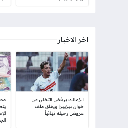
اخر الاخبار
الزمالك يرفض التخلي عن
مصر
خوان بيزييرا ويغلق ملف
يتص
عروض رحيله نهائياً
الإم
الجمعة 7