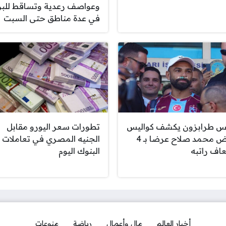
وعواصف رعدية وتساقط للبر
في عدة مناطق حتى السبت
س طرابزون يكشف كواليس
تطورات سعر اليورو مقابل
رفض محمد صلاح عرضا بـ 4
الجنيه المصري في تعاملات
اف راتبه
البنوك اليوم
أخبار العالم
مال وأعمال
رياضة
منوعات