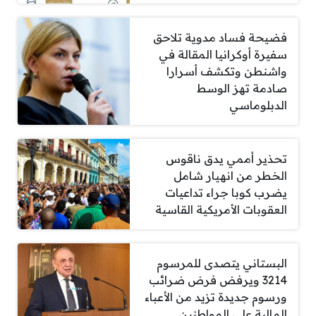
فضيحة فساد مدوية تلاحق
سفيرة أوكرانيا المقالة في
واشنطن وتكشف أسرارا
صادمة تهز الوسط
الدبلوماسي
تحذير أممي يدق ناقوس
الخطر من انهيار شامل
يضرب كوبا جراء تداعيات
العقوبات الأمريكية القاسية
البستاني يتصدى للمرسوم
3214 ويرفض فرض ضرائب
ورسوم جديدة تزيد من الأعباء
المالية على المواطنين