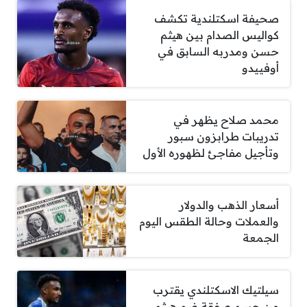
صحيفة اسكتلندية تكشف
كواليس الصدام بين هيثم
حسن ومدربه السابق في
أوفييدو
محمد صلاح يظهر في
تدريبات طرابزون سبور
وتأجيل مفاجئ لظهوره الأول
أسعار الذهب والدولار
والعملات وحالة الطقس اليوم
الجمعة
سيلتيك الاسكتلندي يقترب
من حسم صفقة ضم هيثم