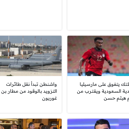
تك يتفوق على مارسيليا
واشنطن تبدأ نقل طائرات
دية السعودية ويقترب من
التزويد بالوقود من مطار بن
هيثم حسن
غوريون