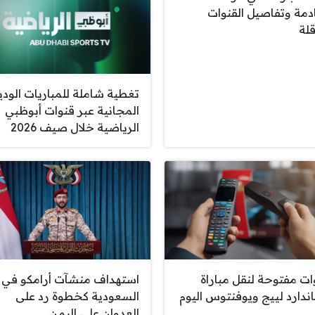
ادمة وتفاصيل القنوات
قلة
تغطية شاملة للمباريات الودي
المجانية عبر قنوات أبوظبي
الرياضية خلال صيف 2026
ات مفتوحة لنقل مباراة
استهداف منشآت أرامكو في
ندارد لييج ويوفنتوس اليوم
السعودية كخطوة رد على
العدوان على اليمن