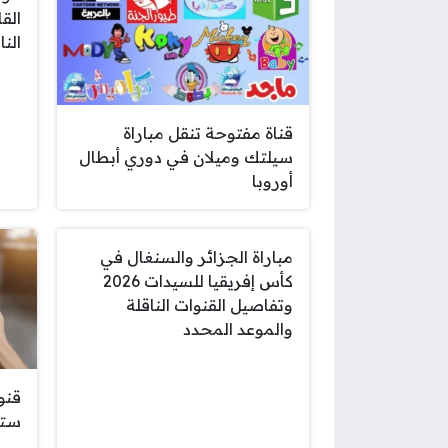
الق
النا
قناة مفتوحة تنقل مباراة
سيلتك وميلان في دوري أبطال
أوروبا
مباراة الجزائر والسنغال في
كأس إفريقيا للسيدات 2026
وتفاصيل القنوات الناقلة
والموعد المحدد
قنو
ستا