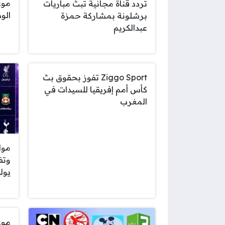
موع
تردد قناة مجانية تبث مباريات
الو
برشلونة بمشاركة حمزة
عبدالكريم
Ziggo Sport تفوز بحقوق بث
كأس أمم إفريقيا للسيدات في
المغرب
مواع
يوليو 
موع