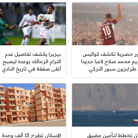
 حصرية تكشف كواليس
بيزيرا يكشف تفاصيل عدم
يم محمد صلاح لاعبا جديدا
التزام الزمالك بوعده ليصبح
طرابزون سبور التركي
أغلى صفقة في تاريخ النادي
ان تخطط لتأمين مضيق
الإسكان تطرح 15 ألف وحدة