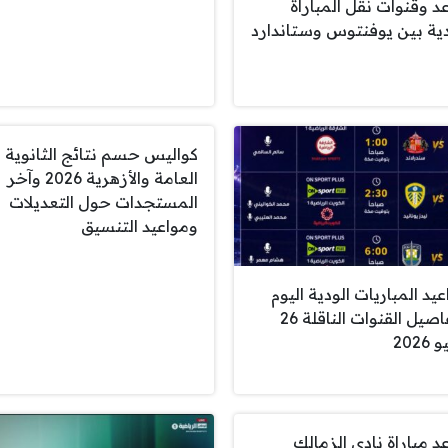
د وقنوات نقل المباراة
دية بين يوفنتوس وستاندارد
كواليس حسم نتائج الثانوية
العامة والأزهرية 2026 وآخر
المستجدات حول التعديلات
ومواعيد التنسيق
يد المباريات الودية اليوم
وتفاصيل القنوات الناقلة 26
2026
د مباراة نادي الزمالك