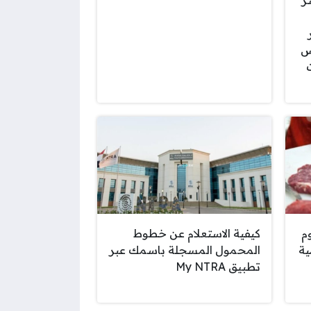
ر
ر
س
ت
م
كيفية الاستعلام عن خطوط
ية
المحمول المسجلة باسمك عبر
تطبيق My NTRA