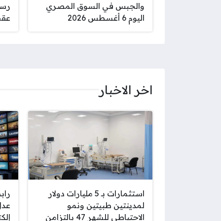
والجبس في السوق المصري
رسمي
اليوم 6 أغسطس 2026
عقب
اخر الاخبار
استثمارات بـ 5 مليارات دولار
راب
لمدينتين طبيتين ونمو
الاحتياطي للشهر 47 بالتزامن
إلكت