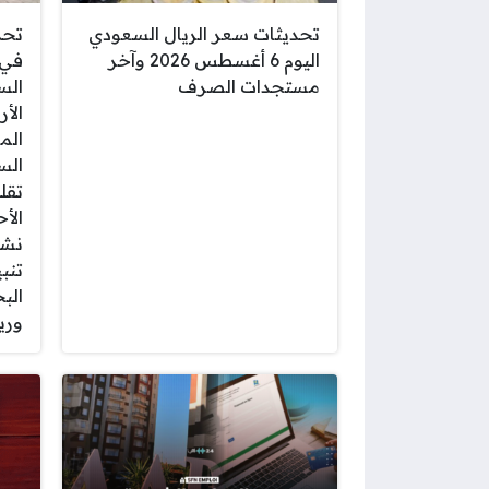
تحديثات سعر الريال السعودي
تحذ
اليوم 6 أغسطس 2026 وآخر
في 
مستجدات الصرف
الس
الأ
الم
الس
تقل
الأ
نشا
تنب
الب
وري