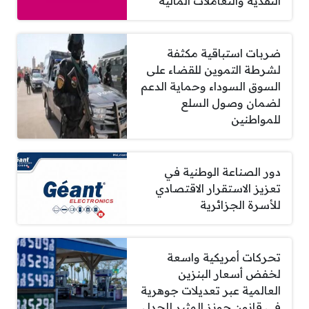
النقدية والتعاملات المالية
ضربات استباقية مكثفة
لشرطة التموين للقضاء على
السوق السوداء وحماية الدعم
لضمان وصول السلع
للمواطنين
دور الصناعة الوطنية في
تعزيز الاستقرار الاقتصادي
للأسرة الجزائرية
تحركات أمريكية واسعة
لخفض أسعار البنزين
العالمية عبر تعديلات جوهرية
في قانون جونز المثير للجدل