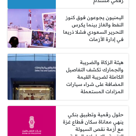
رقمي مستدام
اليمنيون يجوعون فوق كنوز
النفط والغاز بينما يكرس
التحرير السعودي فشلا ذريعا
في إدارة الأزمات
هيئة الزكاة والضريبة
والجمارك تكشف التفاصيل
الكاملة لضريبة القيمة
المضافة على شراء سيارات
المزادات المستعملة
حلول رقمية وتطبيق بنكي
ينهي معاناة سكان قطاع غزة
مع أزمة نقص السيولة