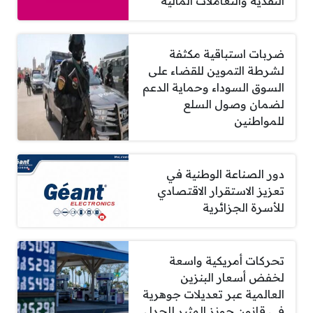
النقدية والتعاملات المالية
ضربات استباقية مكثفة
لشرطة التموين للقضاء على
السوق السوداء وحماية الدعم
لضمان وصول السلع
للمواطنين
دور الصناعة الوطنية في
تعزيز الاستقرار الاقتصادي
للأسرة الجزائرية
تحركات أمريكية واسعة
لخفض أسعار البنزين
العالمية عبر تعديلات جوهرية
في قانون جونز المثير للجدل