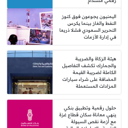
رقمي مستدام
اليمنيون يجوعون فوق كنوز
النفط والغاز بينما يكرس
التحرير السعودي فشلا ذريعا
في إدارة الأزمات
هيئة الزكاة والضريبة
والجمارك تكشف التفاصيل
الكاملة لضريبة القيمة
المضافة على شراء سيارات
المزادات المستعملة
حلول رقمية وتطبيق بنكي
ينهي معاناة سكان قطاع غزة
مع أزمة نقص السيولة