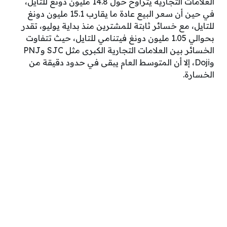
العلامات التجارية يتراوح حول 14.8 مليون دونغ للتايل،
في حين أن سعر البيع عادة ما يقارب 15.1 مليون دونغ
للتايل، مع خسائر ثابتة للمشترين منذ بداية يوليو، تقدر
بحوالي 1.05 مليون دونغ فيتنامي للتايل، حيث تتفاوت
الخسائر بين العلامات التجارية الكبرى مثل SJC وPNJ
وDoji، إلا أن المتوسط العام يبقى في حدود دقيقة من
الخسارة.