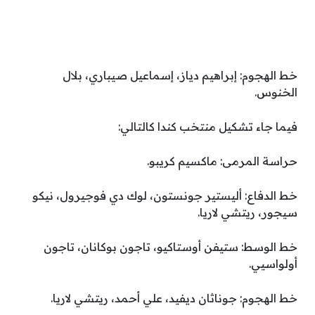
خط الهجوم: إبراهيم دياز، إسماعيل صيباري، بلال
الخنوس.
فيما جاء تشكيل منتخب كندا كالتالي:
حراسة المرمى: ماكسيم كريبو.
خط الدفاع: أليستير جونستون، لوك دي فوجيرول، نيكو
سيجور، ريتشي لاريا.
خط الوسط: ستيفن أوستاكيو، تاجون بوكانان، تاجون
أولواسيي.
خط الهجوم: جوناثان ديفيد، علي أحمد، ريتشي لاريا.