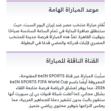
موعد المباراة الهامة
تُقام مباراة منتخب مصر ضد إيران اليوم السبت، حيث
ستنطلق صافرة البداية في تمام الساعة السادسة صباحًا
بتوقيت القاهرة. تعدُّ هذه المباراة فرصة جديدة للمنتخب
المصري لإثبات قدراته والمضي قدمًا في البطولة.
القناة الناقلة للمباراة
ستُبث المباراة عبر قناة beIN SPORTS المفتوحة،
المعروفة أيضًا باسم beIN SPORTS FIFA World Cup
2026، مما يوفر لعشاق الرياضة فرصة متابعة اللقاء
بشكل مجاني. كما أعلنت شبكة قنوات بي إن سبورت أنها
ستقوم بالبث بدون تشفير دعمًا للجماهير العربية، مما
يعكس التزامها بتوفير محتوى رياضي متميز.