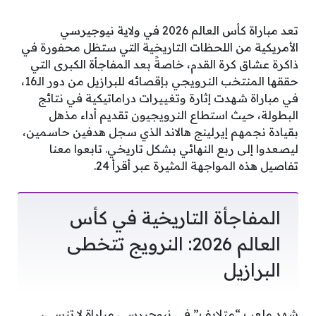
تعد مباراة كأس العالم 2026 في ولاية نيوجيرسي
الأمريكية من اللحظات التاريخية التي ستظل محفورة في
ذاكرة عشاق كرة القدم، خاصةً بعد المفاجأة الكبرى التي
حققها المنتخب النرويجي بإقصائه للبرازيل من دور الـ16،
في مباراة شهدت إثارة وتغييرات دراماتيكية في نتائج
البطولة، حيث استطاع النرويجيون تقديم أداء مذهل
بقيادة نجمهم إيرلينج هالاند الذي سجل هدفين حاسمين،
ليصعدوا إلى ربع النهائي بشكل تاريخي. تابعوا معنا
تفاصيل هذه المواجهة المثيرة عبر أقرأ 24.
المفاجأة التاريخية في كأس
العالم 2026: النرويج تتخطى
البرازيل
شهد ملعب “متلايف” في نيوجيرسي مباراة لا تنسى،