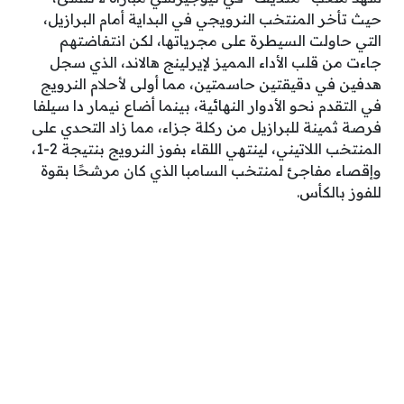
حيث تأخر المنتخب النرويجي في البداية أمام البرازيل،
التي حاولت السيطرة على مجرياتها، لكن انتفاضتهم
جاءت من قلب الأداء المميز لإيرلينج هالاند، الذي سجل
هدفين في دقيقتين حاسمتين، مما أولى لأحلام النرويج
في التقدم نحو الأدوار النهائية، بينما أضاع نيمار دا سيلفا
فرصة ثمينة للبرازيل من ركلة جزاء، مما زاد التحدي على
المنتخب اللاتيني، لينتهي اللقاء بفوز النرويج بنتيجة 2-1،
وإقصاء مفاجئ لمنتخب السامبا الذي كان مرشحًا بقوة
للفوز بالكأس.