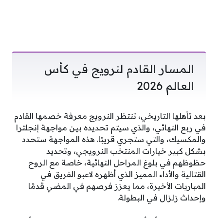
المسار القادم لنرويج في كأس
العالم 2026
بعد تأهلها التاريخي، تنتظر النرويج معرفة خصمها القادم
في ربع النهائي، والذي سيتم تحديده بين مواجهة إنجلترا
والمكسيك، والتي ستجري قريبًا. هذه المواجهة ستحدد
بشكل كبير خيارات المنتخب النرويجي، وتحديد
حظوظهم في بلوغ المراحل النهائية، خاصة مع الروح
القتالية والأداء المميز الذي أظهره لاعبو الفريق في
المباريات الأخيرة، مما يعزز فرصهم في المضي قدمًا
وإحداث زلزال في البطولة.