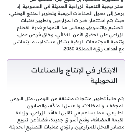
استراتيجية التنمية الزراعية الحديثة في السعودية. إذ
يرمز إلى تحول الصناعات الريفية وتطوير المنتج الوطني،
حيث يتم استثمار خبرات المزارعين وتطوير تقنيات
التصنيع والتسويق. ويعكس هذا النموذج قدرة القطاع
الزراعي على تحقيق الأمن الغذائي، وخلق فرص عمل،
وتنمية المجتمعات الريفية بشكل مستدام، بما يتماشى
مع أهداف رؤية المملكة 2030.
الابتكار في الإنتاج والصناعات
التحويلية
يتم حالياً تطوير منتجات مشتقة من اللومي، مثل اللومي
المجفف، والمخللات، والعسل المنكّه، والصابون
الطبيعي، مما يساهم في تقليل الفاقد الزراعي، وزيادة
القيمة المضافة، وفتح أسواق جديدة، فضلاً عن تنويع
مصادر الدخل للمزارعين. وتؤدي عمليات التصنيع الحديثة