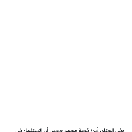
وفي الختام، تُبرز قصة محمد حسين أن الاستثمار في