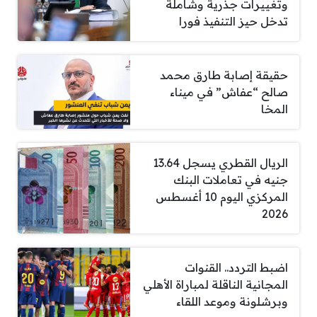
وتغييرات جذرية وشاملة
تدخل حيز التنفيذ فورا
حقيقة إصابة طارق محمد
صالح “عفاش” في ميناء
المخا
الريال القطري يسجل 13.64
جنيه في تعاملات البنك
المركزي اليوم 10 أغسطس
2026
اضبط التردد.. القنوات
المجانية الناقلة لمباراة الأهلي
وبرشلونة وموعد اللقاء