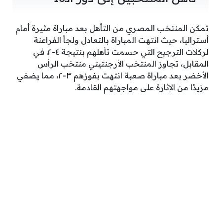
تمكن المنتخب المصري من التأهل بعد مباراة مثيرة أمام
أستراليا، حيث انتهت المباراة بالتعادل ولجأ الفراعنة
لركلات الترجيح التي حسمت تأهلهم بنتيجة ٤-٢. في
المقابل، تجاوز المنتخب الأرجنتيني منتخب الرأس
الأخضر بعد مباراة صعبة انتهت بفوزهم ٣-٢، مما يضفي
مزيدًا من الإثارة على مواجهتهم القادمة.