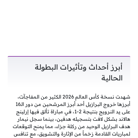
أبرز أحداث وتأثيرات البطولة
الحالية
شهدت نسخة كأس العالم 2026 الكثير من المفاجآت،
أبرزها خروج البرازيل أحد أبرز المرشحين من دور الـ16
على يد النرويج بنتيجة 2-1، في مباراة تألق فيها إرلينج
هالاند بشكل لافت بتسجيله هدفين، بينما سجل نيمار
هدف البرازيل الوحيد من ركلة جزاء، مما يمنح التوقعات
لمباريات القادمة زخماً من الإثارة والتشويق، مع تنافس