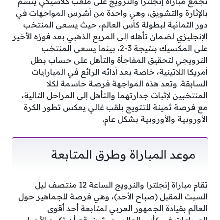
تجمع مباراة إنجلترا والنرويج على ملعب كلاسيكي يتسم
بالإثارة والتشويق، وهي واحدة من أشرس المواجهات في
دور الثمانية لبطولة كأس العالم، حيث يسعى المنتخب
الإنجليزي لضمان تأهله إلى المربع الذهبي بعد فوزه الأخير
على المكسيك بنتيجة 3-2، بينما يسعى المنتخب
النرويجي لتحقيق المفاجأة والتأهل على حساب بطل
أمريكا اللاتينية، خاصة بعد أدائه الرائع في المبارايات
السابقة. وتعد هذه المواجهة فرصة حاسمة لكلا
المنتخبين لإثبات جدارتهما والتأهل إلى المراحل التالية،
مع فرصة ثمينة للتتويج بلقب غالي يعكس تطور الكرة
الأوروبية والأوروبية بشكل عام.
موعد المباراة وطرق المتابعة
تقام مباراة إنجلترا والنرويج الساعة 12 منتصف ليل
السبت المقبل (صباح الأحد)، وهي فرصة للجماهير حول
العالم بقيادة الجمهور العربي لمتابعة أحد أقوى