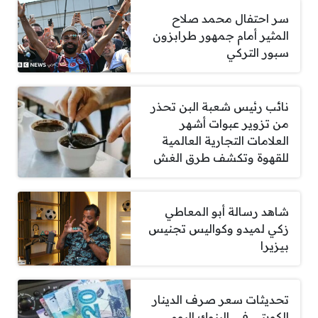
سر احتفال محمد صلاح
المثير أمام جمهور طرابزون
سبور التركي
نائب رئيس شعبة البن تحذر
من تزوير عبوات أشهر
العلامات التجارية العالمية
للقهوة وتكشف طرق الغش
شاهد رسالة أبو المعاطي
زكي لميدو وكواليس تجنيس
بيزيرا
تحديثات سعر صرف الدينار
الكويتي في البنوك اليوم