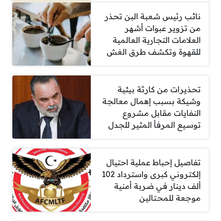
نائب رئيس شعبة البن تحذر
من تزوير عبوات أشهر
العلامات التجارية العالمية
للقهوة وتكشف طرق الغش
تحذيرات من كارثة بيئية
وشيكة بسبب إهمال معالجة
النفايات مقابل مشروع
توسيع المرفأ المثير للجدل
تفاصيل إحباط عملية احتيال
إلكتروني كبرى واسترداد 102
ألف دينار في ضربة أمنية
موجعة للمحتالين