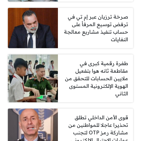
صرخة ترزيان عبر إم تي في
ترفض توسيع المرفأ على
حساب تنفيذ مشاريع معالجة
النفايات
طفرة رقمية كبرى في
مقاطعة ثانه هوا بتفعيل
ملايين الحسابات للتحقق من
الهوية الإلكترونية المستوى
الثاني
قوى الأمن الداخلي تطلق
تحذيرا عاجلا للمواطنين من
مشاركة رمز OTP لتجنب
عمليات الاحتيال الإلكتروني