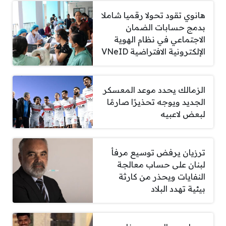
هانوي تقود تحولا رقميا شاملا
بدمج حسابات الضمان
الاجتماعي في نظام الهوية
الإلكترونية الافتراضية VNeID
الزمالك يحدد موعد المعسكر
الجديد ويوجه تحذيرًا صارمًا
لبعض لاعبيه
ترزيان يرفض توسيع مرفأ
لبنان على حساب معالجة
النفايات ويحذر من كارثة
بيئية تهدد البلاد