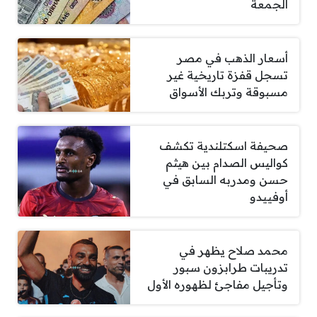
الجمعة
أسعار الذهب في مصر
تسجل قفزة تاريخية غير
مسبوقة وتربك الأسواق
صحيفة اسكتلندية تكشف
كواليس الصدام بين هيثم
حسن ومدربه السابق في
أوفييدو
محمد صلاح يظهر في
تدريبات طرابزون سبور
وتأجيل مفاجئ لظهوره الأول