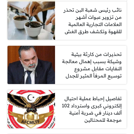
نائب رئيس شعبة البن تحذر
من تزوير عبوات أشهر
العلامات التجارية العالمية
للقهوة وتكشف طرق الغش
تحذيرات من كارثة بيئية
وشيكة بسبب إهمال معالجة
النفايات مقابل مشروع
توسيع المرفأ المثير للجدل
تفاصيل إحباط عملية احتيال
إلكتروني كبرى واسترداد 102
ألف دينار في ضربة أمنية
موجعة للمحتالين