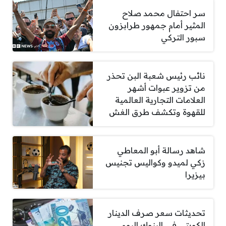
سر احتفال محمد صلاح
المثير أمام جمهور طرابزون
سبور التركي
نائب رئيس شعبة البن تحذر
من تزوير عبوات أشهر
العلامات التجارية العالمية
للقهوة وتكشف طرق الغش
شاهد رسالة أبو المعاطي
زكي لميدو وكواليس تجنيس
بيزيرا
تحديثات سعر صرف الدينار
الكويتي في البنوك اليوم