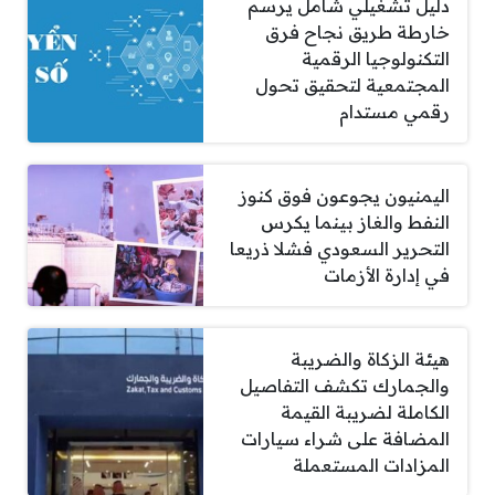
دليل تشغيلي شامل يرسم
خارطة طريق نجاح فرق
التكنولوجيا الرقمية
المجتمعية لتحقيق تحول
رقمي مستدام
اليمنيون يجوعون فوق كنوز
النفط والغاز بينما يكرس
التحرير السعودي فشلا ذريعا
في إدارة الأزمات
هيئة الزكاة والضريبة
والجمارك تكشف التفاصيل
الكاملة لضريبة القيمة
المضافة على شراء سيارات
المزادات المستعملة