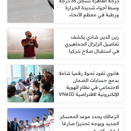
درجة القاهرة تسجل 36 درجة
وسط أجواء شديدة الحرارة
ورطبة في معظم الأنحاء
زين الدين شادي يكشف
تفاصيل الزلزال الجماهيري
في استقبال صلاح بتركيا
هانوي تقود تحولا رقميا شاملا
بدمج حسابات الضمان
الاجتماعي في نظام الهوية
الإلكترونية الافتراضية VNeID
الزمالك يحدد موعد المعسكر
الجديد ويوجه تحذيرًا صارمًا
لبعض لاعبيه