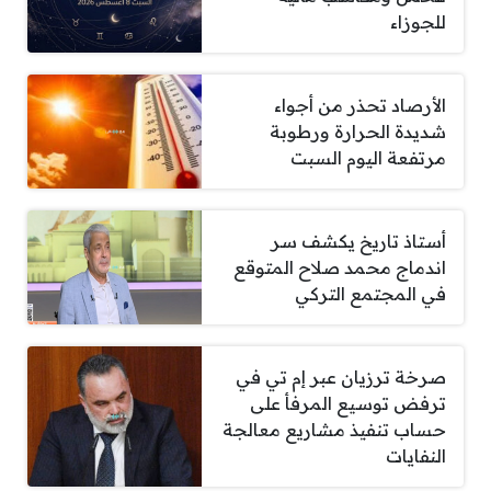
للجوزاء
الأرصاد تحذر من أجواء
شديدة الحرارة ورطوبة
مرتفعة اليوم السبت
أستاذ تاريخ يكشف سر
اندماج محمد صلاح المتوقع
في المجتمع التركي
صرخة ترزيان عبر إم تي في
ترفض توسيع المرفأ على
حساب تنفيذ مشاريع معالجة
النفايات