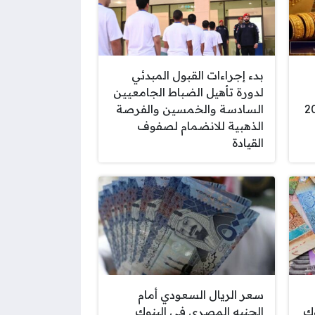
بدء إجراءات القبول المبدئي
لدورة تأهيل الضباط الجامعيين
السادسة والخمسين والفرصة
الذهبية للانضمام لصفوف
القيادة
سعر الريال السعودي أمام
وك
الجنيه المصري في البنوك