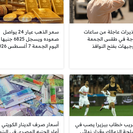
يرات عاجلة من ساعات
سعر الذهب عيار 24 يواصل
ة في طقس الجمعة
صعوده ويسجل 6825 جنيها
جيهات بفتح النوافذ
اليوم الجمعة 7 أغسطس 2026
يب خطاب بيزيرا يصب في
أسعار صرف الدينار الكويتي
حة الزمالك وقرار نهائي
أمام الجنيه المصري في البن