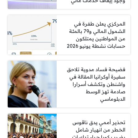
وجود إيقاف خدمات مالي
المركزي يعلن طفرة في
الشمول المالي و79 بالمئة
من المواطنين يمتلكون
حسابات نشطة يونيو 2026
فضيحة فساد مدوية تلاحق
سفيرة أوكرانيا المقالة في
واشنطن وتكشف أسرارا
صادمة تهز الوسط
الدبلوماسي
تحذير أممي يدق ناقوس
الخطر من انهيار شامل
يضرب كوبا جراء تداعيات