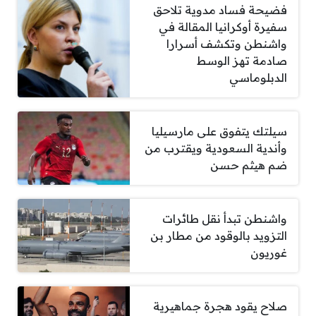
فضيحة فساد مدوية تلاحق
سفيرة أوكرانيا المقالة في
واشنطن وتكشف أسرارا
صادمة تهز الوسط
الدبلوماسي
سيلتك يتفوق على مارسيليا
وأندية السعودية ويقترب من
ضم هيثم حسن
واشنطن تبدأ نقل طائرات
التزويد بالوقود من مطار بن
غوريون
صلاح يقود هجرة جماهيرية